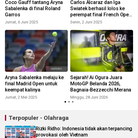
Coco Gauff tantang Aryna
Carlos Alcaraz dan Iga
Sabalenka di final Roland
Swiatek berhasil lolos ke
b
Garros
perempat final French Open
2025
Jumat, 6 Juni 2025
Senin, 2 Juni 2025
Aryna Sabalenka melaju ke
Sejarah! Ai Ogura Juara
final Madrid Open untuk
MotoGP Belanda 2026,
keempat kalinya
Bagnaia-Bezzecchi Merana
Jumat, 2 Mei 2025
Minggu, 28 Juni 2026
Terpopuler - Olahraga
Rizki Ridho: Indonesia tidak akan terpancing
provokasi oleh Vietnam