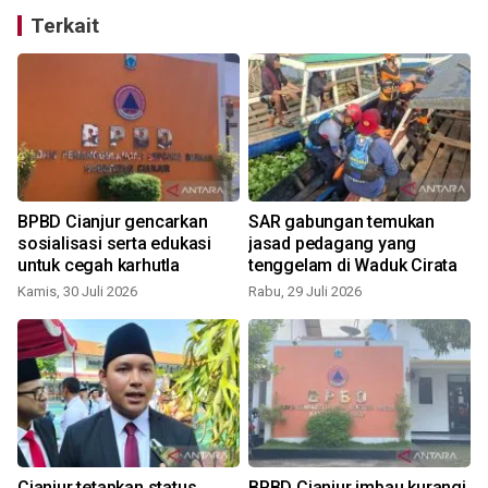
Terkait
g
BPBD Cianjur gencarkan
SAR gabungan temukan
sosialisasi serta edukasi
jasad pedagang yang
untuk cegah karhutla
tenggelam di Waduk Cirata
Kamis, 30 Juli 2026
Rabu, 29 Juli 2026
S
Cianjur tetapkan status
BPBD Cianjur imbau kurangi