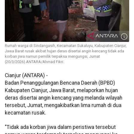
Rumah warga di Sindangasih, Kecamatan Sukaluyu, Kabupaten Cianjur,
Jawa Barat rusak akibat hujan deras disertai angin kencang tidak ada
korban jiwa namun pemilik terpaksa mengungsi, Jumat
(20/3/2026).ANTARA/Ahmad Fikri.
Cianjur (ANTARA) -
Badan Penanggulangan Bencana Daerah (BPBD)
Kabupaten Cianjur, Jawa Barat, melaporkan hujan
deras disertai angin kencang yang melanda wilayah
tersebut, Jumat, mengakibatkan lima rumah di dua
kecamatan rusak.
"Tidak ada korban jiwa dalam peristiwa tersebut