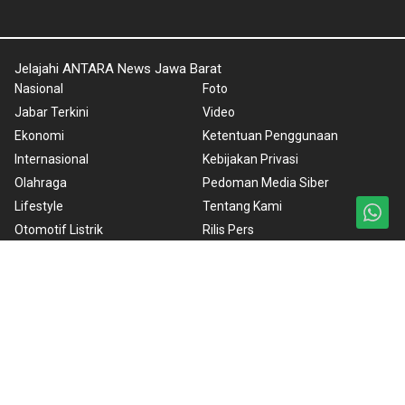
Jelajahi ANTARA News Jawa Barat
Nasional
Foto
Jabar Terkini
Video
Ekonomi
Ketentuan Penggunaan
Internasional
Kebijakan Privasi
Olahraga
Pedoman Media Siber
Lifestyle
Tentang Kami
Otomotif Listrik
Rilis Pers
Bandung Baheula
Copyright © 2024 ANTARA News Jawa Barat