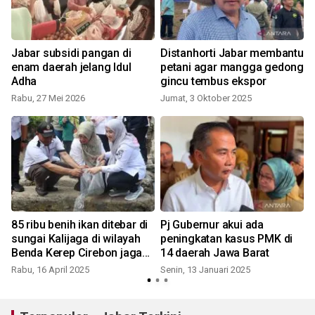
Jabar subsidi pangan di
Distanhorti Jabar membantu
enam daerah jelang Idul
petani agar mangga gedong
Adha
gincu tembus ekspor
Rabu, 27 Mei 2026
Jumat, 3 Oktober 2025
R
85 ribu benih ikan ditebar di
Pj Gubernur akui ada
sungai Kalijaga di wilayah
peningkatan kasus PMK di
Benda Kerep Cirebon jaga
14 daerah Jawa Barat
ekosistem
Rabu, 16 April 2025
Senin, 13 Januari 2025
K