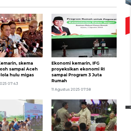
Kemarin, skema
Ekonomi kemarin, IFG
osh sampai Aceh
proyeksikan ekonomi RI
elola hulu migas
sampai Program 3 Juta
Rumah
2025 07:43
Ekspedisi Rupiah Berdaulat
11 Agustus 2025 07:58
2026 sambangi Papua
2026-08-06 13:15:00