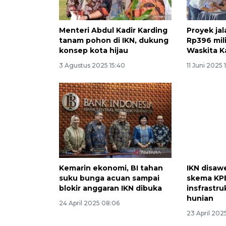
Menteri Abdul Kadir Karding
Proyek jal
tanam pohon di IKN, dukung
Rp396 mil
konsep kota hijau
Waskita K
3 Agustus 2025 15:40
11 Juni 2025 
Kemarin ekonomi, BI tahan
IKN disawe
suku bunga acuan sampai
skema KP
blokir anggaran IKN dibuka
insfrastru
hunian
24 April 2025 08:06
23 April 202