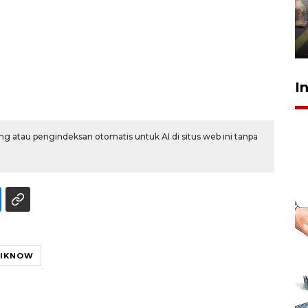
tetap kewenangan aparat
penegak hukum
29 Juli 2026 00:31
I
g atau pengindeksan otomatis untuk AI di situs web ini tanpa
 IKNOW