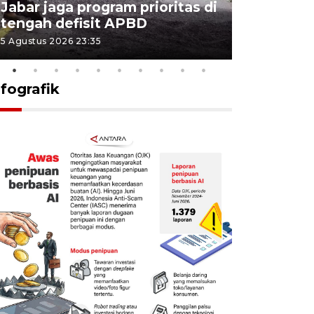
Jabar jaga program prioritas di
Sekolah 
tengah defisit APBD
dimulai
5 Agustus 2026 23:35
5 Agustus 202
nfografik