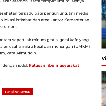
 Plaza Seremoni, serta tempat umum lainnya.
sehatan terpadu bagi pengunjung, tim medis
 lokasi istirahat dan area kantor Kementerian
Penutupan latihan bela negara
Seremoni.
dan manajerial SPPI di
Balikpapan
antara seperti air minum gratis, gerai kafe yang
31 Juli 2026 18:01
aleri usaha mikro kecil dan menengah (UMKM)
m, kata Alimuddin.
V
m dengan judul:
Ratusan ribu masyarakat
Tampilkan Semua
Pigai: Penangkapan begal