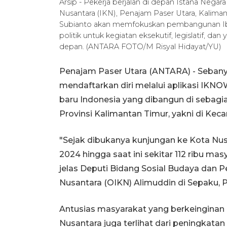
Arsip - Pekerja berjalan di depan Istana Negar
Nusantara (IKN), Penajam Paser Utara, Kaliman
Subianto akan memfokuskan pembangunan Ibu
politik untuk kegiatan eksekutif, legislatif, d
depan. (ANTARA FOTO/M Risyal Hidayat/YU)
Penajam Paser Utara (ANTARA) - Sebanya
mendaftarkan diri melalui aplikasi IKN
baru Indonesia yang dibangun di sebagi
Provinsi Kalimantan Timur, yakni di Ke
"Sejak dibukanya kunjungan ke Kota N
2024 hingga saat ini sekitar 112 ribu ma
jelas Deputi Bidang Sosial Budaya dan 
Nusantara (OIKN) Alimuddin di Sepaku, P
Antusias masyarakat yang berkeinginan
Nusantara juga terlihat dari peningkat