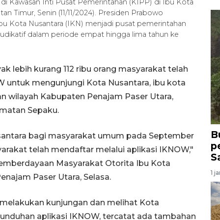
a di Kawasan Inti Pusat Pemerintahan (KIPP) di Ibu Kota
tan Timur, Senin (11/11/2024). Presiden Prabowo
 Kota Nusantara (IKN) menjadi pusat pemerintahan
an yudikatif dalam periode empat hingga lima tahun ke
k lebih kurang 112 ribu orang masyarakat telah
OW untuk mengunjungi Kota Nusantara, ibu kota
an wilayah Kabupaten Penajam Paser Utara,
camatan Sepaku.
B
usantara bagi masyarakat umum pada September
p
syarakat telah mendaftar melalui aplikasi IKNOW,"
S
Pemberdayaan Masyarakat Otorita Ibu Kota
1 j
enajam Paser Utara, Selasa.
 melakukan kunjungan dan melihat Kota
an unduhan aplikasi IKNOW, tercatat ada tambahan