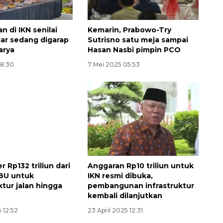
an di IKN senilai
Kemarin, Prabowo-Try
iar sedang digarap
Sutrisno satu meja sampai
arya
Hasan Nasbi pimpin PCO
18:30
7 Mei 2025 05:53
r Rp132 triliun dari
Anggaran Rp10 triliun untuk
BU untuk
IKN resmi dibuka,
ktur jalan hingga
pembangunan infrastruktur
kembali dilanjutkan
5 12:52
23 April 2025 12:31