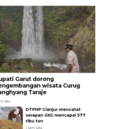
upati Garut dorong
engembangan wisata Curug
anghyang Taraje
am lalu
DTPHP Cianjur mencatat
serapan GKG mencapai 577
ribu ton
1 jam lalu