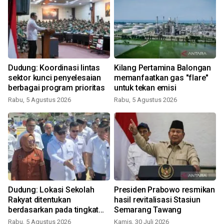
Dudung: Koordinasi lintas
Kilang Pertamina Balongan
sektor kunci penyelesaian
memanfaatkan gas "flare"
berbagai program prioritas
untuk tekan emisi
Rabu, 5 Agustus 2026
Rabu, 5 Agustus 2026
R
Dudung: Lokasi Sekolah
Presiden Prabowo resmikan
Rakyat ditentukan
hasil revitalisasi Stasiun
berdasarkan pada tingkat
Semarang Tawang
kemiskinan wilayah
Rabu, 5 Agustus 2026
Kamis, 30 Juli 2026
R