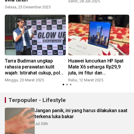
Senin, 28 Juli 2025
Selasa, 23 Desember 2025
R
Tarra Budiman ungkap
Huawei luncurkan HP lipat
rahasia perawatan kulit
Mate X6 seharga Rp29,9
wajah: Istirahat cukup, pola
juta, ini fitur dan
hidup sehat dan produk
spesifikasinya
Minggu, 23 Maret 2025
Rabu, 12 Maret 2025
S
tepat
Terpopuler - Lifestyle
Jangan panik, ini yang harus dilakukan saat
terkena luka bakar
Jul 30th