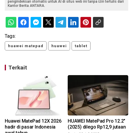
pengindeksan otomatis untuk AI di situs web ini tanpa izin tertulis dari
Kantor Berita ANTARA.
Tags:
huawei matepad
huawei
tablet
Terkait
Huawei MatePad 12X 2026
HUAWEI MatePad Pro 12.2"
hadir di pasar Indonesia
(2025) dilego Rp12,9 jutaan
awal tahun