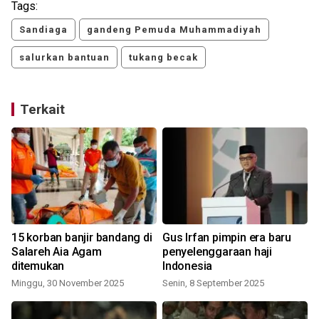
Tags:
Sandiaga
gandeng Pemuda Muhammadiyah
salurkan bantuan
tukang becak
Terkait
15 korban banjir bandang di
Gus Irfan pimpin era baru
Salareh Aia Agam
penyelenggaraan haji
ditemukan
Indonesia
Minggu, 30 November 2025
Senin, 8 September 2025
S