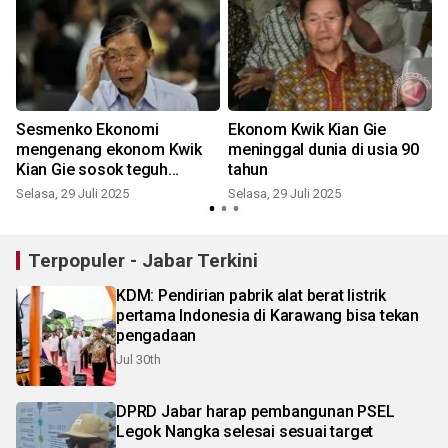
Sesmenko Ekonomi
Ekonom Kwik Kian Gie
mengenang ekonom Kwik
meninggal dunia di usia 90
Kian Gie sosok teguh
tahun
wujudkan kemakmuran
Selasa, 29 Juli 2025
Selasa, 29 Juli 2025
Terpopuler - Jabar Terkini
KDM: Pendirian pabrik alat berat listrik
pertama Indonesia di Karawang bisa tekan
pengadaan
Jul 30th
DPRD Jabar harap pembangunan PSEL
Legok Nangka selesai sesuai target