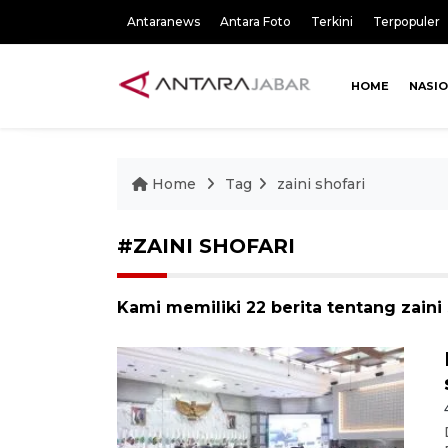
Antaranews
Antara Foto
Terkini
Terpopuler
HOME
NASI
Home
Tag
zaini shofari
#ZAINI SHOFARI
Kami memiliki 22 berita tentang zaini 