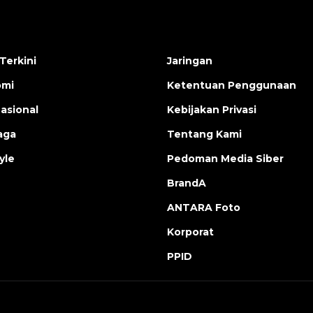
Terkini
Jaringan
omi
Ketentuan Penggunaan
nasional
Kebijakan Privasi
aga
Tentang Kami
yle
Pedoman Media Siber
BrandA
ANTARA Foto
Korporat
PPID