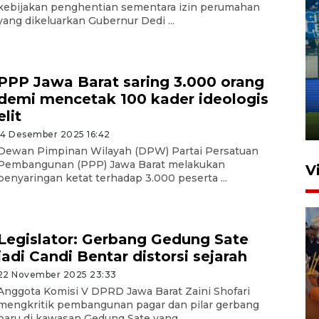
kebijakan penghentian sementara izin perumahan
yang dikeluarkan Gubernur Dedi ...
Penutupan latihan bela negara
PPP Jawa Barat saring 3.000 orang
dan manajerial SPPI di
demi mencetak 100 kader ideologis
Balikpapan
elit
31 Juli 2026 18:01
14 Desember 2025 16:42
Dewan Pimpinan Wilayah (DPW) Partai Persatuan
Pembangunan (PPP) Jawa Barat melakukan
V
penyaringan ketat terhadap 3.000 peserta ...
Legislator: Gerbang Gedung Sate
jadi Candi Bentar distorsi sejarah
22 November 2025 23:33
Anggota Komisi V DPRD Jawa Barat Zaini Shofari
Taklukkan DPMM FC, Persib
mengkritik pembangunan pagar dan pilar gerbang
baru di kawasan Gedung Sate yang ...