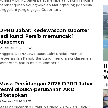
Komisi V DPRD Jawa Barat mempertanyakan rencana
pembangunan &quot;Sekolah Maung&quot; (Manusia
Unggulan) yang digagas Gubernur ...
DPRD Jabar: Kedewasaan suporter
jadi kunci Persib memuncaki
klasemen
12 Januari 2026 06:49
Anggota DPRD Jawa Barat Zaini Shofari menilai
keberhasilan Persib Bandung memuncaki klasemen
sementara paruh musim kompetisi ...
H
S
W
Masa Persidangan 2026 DPRD Jabar
2 j
resmi dibuka-perubahan AKD
ditetapkan
6 Januari 2026 02:31
Masa persidangan II tahun sidang 2025-2026 DPRD