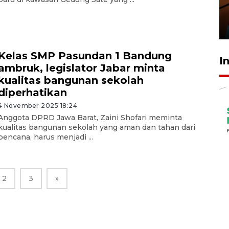
amankan tiket semifinal Piala
Presiden
29 Juli 2026 01:36
Kelas SMP Pasundan 1 Bandung
I
ambruk, legislator Jabar minta
kualitas bangunan sekolah
diperhatikan
4 November 2025 18:24
Anggota DPRD Jawa Barat, Zaini Shofari meminta
kualitas bangunan sekolah yang aman dan tahan dari
bencana, harus menjadi ...
2
3
»