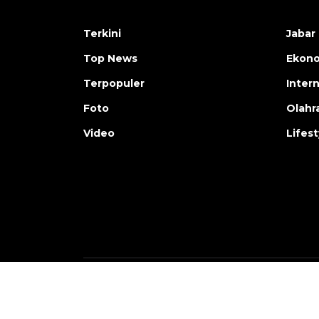
Terkini
Jabar 
Top News
Ekon
Terpopuler
Inter
Foto
Olahr
Video
Lifest
Copyright © ANTARA