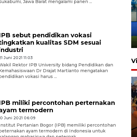
Sukabumi, Jawa Barat mengalami panen ...
Penutupan latihan bela negara
dan manajerial SPPI di
Balikpapan
IPB sebut pendidikan vokasi
31 Juli 2026 18:01
tingkatkan kualitas SDM sesuai
industri
21 Juni 2021 11:03
V
Wakil Rektor IPB University bidang Pendidikan dan
Kemahasiswaan Dr Drajat Martianto mengatakan
pendidikan vokasi harus ...
IPB miliki percontohan perternakan
ayam termodern
Taklukkan DPMM FC, Persib
10 Juni 2021 06:09
amankan tiket semifinal Piala
Institut Pertanian Bogor (IPB) memiliki percontohan
peternakan ayam termodern di Indonesia untuk
Presiden
kalangan mahasiswa dan peternak ...