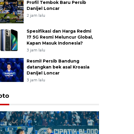
Profil Tembok Baru Persib
Danijel Loncar
2 jam lalu
Spesifikasi dan Harga Redmi
17 5G Resmi Meluncur Global,
Kapan Masuk Indonesia?
3 jam lalu
Resmi! Persib Bandung
datangkan bek asal Kroasia
Danijel Loncar
3 jam lalu
oto