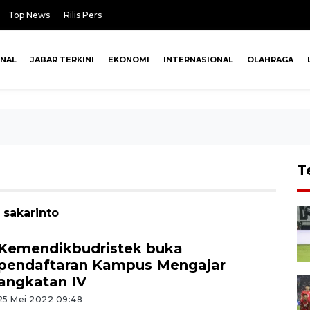
Top News
Rilis Pers
ONAL
JABAR TERKINI
EKONOMI
INTERNASIONAL
OLAHRAGA
T
 sakarinto
Kemendikbudristek buka
pendaftaran Kampus Mengajar
angkatan IV
25 Mei 2022 09:48