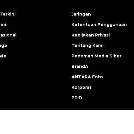
Terkini
Jaringan
omi
Ketentuan Penggunaan
nasional
Kebijakan Privasi
aga
Tentang Kami
yle
Pedoman Media Siber
BrandA
ANTARA Foto
Korporat
PPID