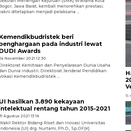
Sekolah Menengah Kejuruan (SMK) Wikrama Kota
Bogor, Jawa Barat, kembali menorehkan prestasi,
yakni ditetapkan menjadi pelaksana ...
Kemendikbudristek beri
penghargaan pada industri lewat
DUDI Awards
24 November 2021 12:30
Direktorat Kemitraan dan Penyelarasan Dunia Usaha
dan Dunia Industri, Direktorat Jenderal Pendidikan
H
Vokasi Kemendikbudristek ...
2
V
15 
UI hasilkan 3.890 kekayaan
intelektual rentang tahun 2015-2021
31 Agustus 2021 13:16
Wakil Rektor Bidang Riset dan Inovasi Universitas
Indonesia (UI) drg. Nurtami, Ph.D., Sp,OF(K)