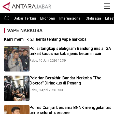
Jabar Terkini
Ekonomi
Internasional
Olahraga
Lifes
VAPE NARKOBA
Kami memiliki 21 berita tentang vape narkoba.
Polisi tangkap selebgram Bandung inisial GA
terkait kasus narkoba jenis ketamin cair
Rabu, 10 Juni 2026 15:39
Pelarian Berakhir! Bandar Narkoba "The
Doctor" Diringkus di Penang
Rabu, 8 April 2026 9:33
Polres Cianjur bersama BNNK menggelar tes
urine seluruh personel