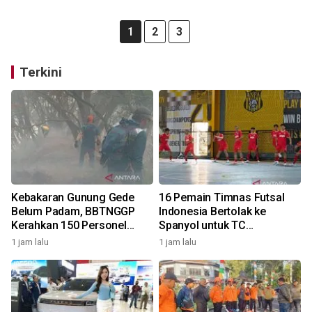
1
2
3
Terkini
Kebakaran Gunung Gede
16 Pemain Timnas Futsal
Belum Padam, BBTNGGP
Indonesia Bertolak ke
Kerahkan 150 Personel
Spanyol untuk TC
Tambahan
Komprehensif
1 jam lalu
1 jam lalu