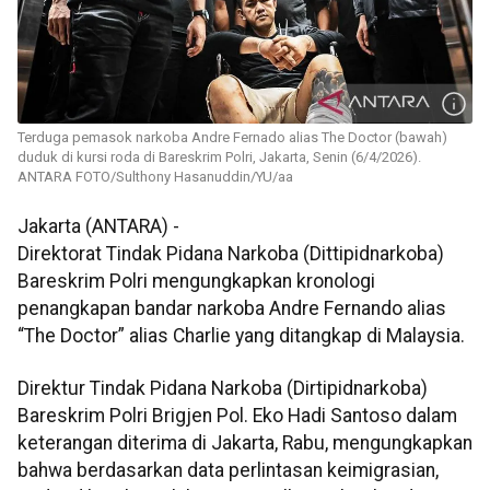
Terduga pemasok narkoba Andre Fernado alias The Doctor (bawah)
duduk di kursi roda di Bareskrim Polri, Jakarta, Senin (6/4/2026).
ANTARA FOTO/Sulthony Hasanuddin/YU/aa
Jakarta (ANTARA) -
Direktorat Tindak Pidana Narkoba (Dittipidnarkoba)
Bareskrim Polri mengungkapkan kronologi
penangkapan bandar narkoba Andre Fernando alias
“The Doctor” alias Charlie yang ditangkap di Malaysia.
Direktur Tindak Pidana Narkoba (Dirtipidnarkoba)
Bareskrim Polri Brigjen Pol. Eko Hadi Santoso dalam
keterangan diterima di Jakarta, Rabu, mengungkapkan
bahwa berdasarkan data perlintasan keimigrasian,