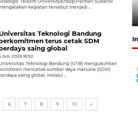
Strategis Telkom University&nbsp;Parman Sukarno
tetap kewenangan aparat
mengatakan kegiatan tersebut menjadi ...
penegak hukum
29 Juli 2026 00:31
Universitas Teknologi Bandung
I
berkomitmen terus cetak SDM
berdaya saing global
5 Juni 2026 18:50
Universitas Teknologi Bandung (UTB) mengukuhkan
komitmen mencetak sumber daya manusia (SDM)
berdaya saing global, melalui ...
6
7
8
9
10
»