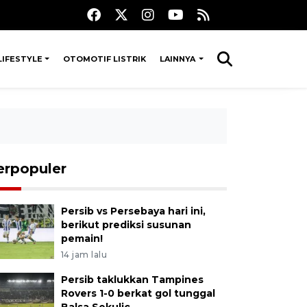
LIFESTYLE
OTOMOTIF LISTRIK
LAINNYA
erpopuler
Persib vs Persebaya hari ini,
berikut prediksi susunan
pemain!
14 jam lalu
Persib taklukkan Tampines
Rovers 1-0 berkat gol tunggal