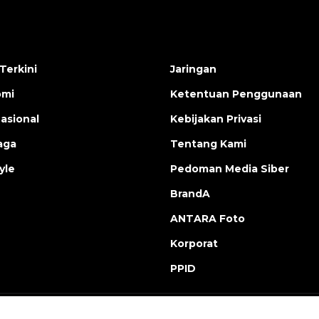
Terkini
Jaringan
omi
Ketentuan Penggunaan
nasional
Kebijakan Privasi
aga
Tentang Kami
yle
Pedoman Media Siber
BrandA
ANTARA Foto
Korporat
PPID