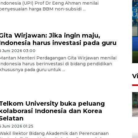
Indonesia (UPI) Prof Dr Eeng Ahman menilai
penyesuaian harga BBM non-subsidi ...
Penutupan latihan bela negara
Gita Wirjawan: Jika ingin maju,
dan manajerial SPPI di
Indonesia harus investasi pada guru
Balikpapan
6 Juni 2026 03:00
31 Juli 2026 18:01
Mantan Menteri Perdagangan Gita Wirjawan menilai
Indonesia harus berinvestasi di bidang pendidikan
khususnya pada guru untuk ...
V
Telkom University buka peluang
kolaborasi Indonesia dan Korea
Selatan
6 Juni 2026 01:25
Pigai: Penangkapan begal
Wakil Rektor Bidang Akademik dan Perencanaan