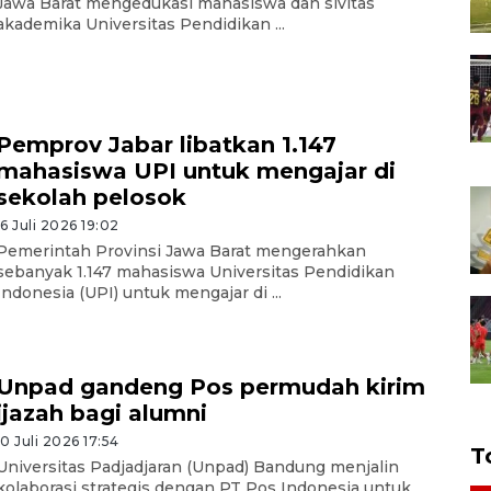
Jawa Barat mengedukasi mahasiswa dan sivitas
akademika Universitas Pendidikan ...
Pemprov Jabar libatkan 1.147
mahasiswa UPI untuk mengajar di
sekolah pelosok
16 Juli 2026 19:02
Pemerintah Provinsi Jawa Barat mengerahkan
sebanyak 1.147 mahasiswa Universitas Pendidikan
Indonesia (UPI) untuk mengajar di ...
Unpad gandeng Pos permudah kirim
ijazah bagi alumni
10 Juli 2026 17:54
T
Universitas Padjadjaran (Unpad) Bandung menjalin
kolaborasi strategis dengan PT Pos Indonesia untuk