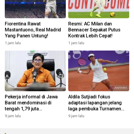
Fiorentina Rawat
Resmi: AC Milan dan
Mastantuono, Real Madrid
Bennacer Sepakat Putus
Yang Panen Untung!
Kontrak Lebih Cepat!
1 jam lalu
1 jam lalu
Pekerja informal di Jawa
Aldila Sutjiadi fokus
Barat mendominasi di
adaptasi lapangan jelang
tengah 1,79 juta
laga pembuka Turnamen
pengangguran
WTA 1000
9 jam lalu
9 jam lalu