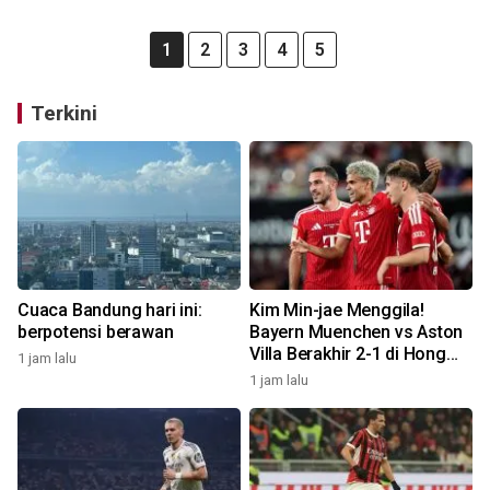
1
2
3
4
5
Terkini
Cuaca Bandung hari ini:
Kim Min-jae Menggila!
berpotensi berawan
Bayern Muenchen vs Aston
Villa Berakhir 2-1 di Hong
1 jam lalu
Kong
1 jam lalu