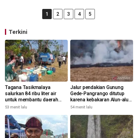
1
2
3
4
5
Terkini
Tagana Tasikmalaya
Jalur pendakian Gunung
salurkan 84 ribu liter air
Gede-Pangrango ditutup
untuk membantu daerah
karena kebakaran Alun-alun
yang alami kekeringan
Suryakancana
53 menit lalu
54 menit lalu