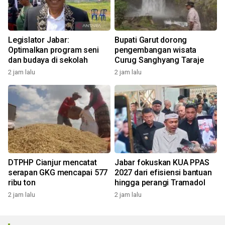
Legislator Jabar:
Bupati Garut dorong
Optimalkan program seni
pengembangan wisata
dan budaya di sekolah
Curug Sanghyang Taraje
2 jam lalu
2 jam lalu
DTPHP Cianjur mencatat
Jabar fokuskan KUA PPAS
serapan GKG mencapai 577
2027 dari efisiensi bantuan
ribu ton
hingga perangi Tramadol
2 jam lalu
2 jam lalu