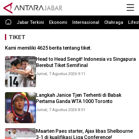
Jabar Terkini
Ekonomi
Internasional
Olahraga
Lifes
TIKET
Kami memiliki 4625 berita tentang tiket.
Head to Head Sengit! Indonesia vs Singapura
Berebut Tiket Semifinal
Jumat, 7 Agustus 2026 9:11
Langkah Janice Tjen Terhenti di Babak
Pertama Ganda WTA 1000 Toronto
Jumat, 7 Agustus 2026 8:51
Maarten Paes starter, Ajax libas Shelbourne
3-1 di kualifikasi Liga Conference!