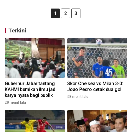
1
2
3
Terkini
Gubernur Jabar tantang
Skor Chelsea vs Milan 3-0:
KAHMI bumikan ilmu jadi
Joao Pedro cetak dua gol
karya nyata bagi publik
58 menit lalu
29 menit lalu