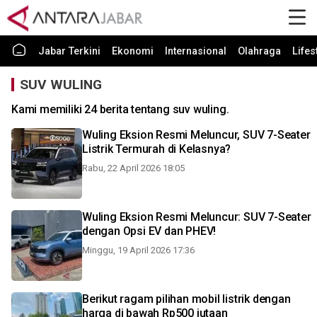
Jabar Terkini
Ekonomi
Internasional
Olahraga
Lifes
SUV WULING
Kami memiliki 24 berita tentang suv wuling.
Wuling Eksion Resmi Meluncur, SUV 7-Seater
Listrik Termurah di Kelasnya?
Rabu, 22 April 2026 18:05
Wuling Eksion Resmi Meluncur: SUV 7-Seater
dengan Opsi EV dan PHEV!
Minggu, 19 April 2026 17:36
Berikut ragam pilihan mobil listrik dengan
harga di bawah Rp500 jutaan