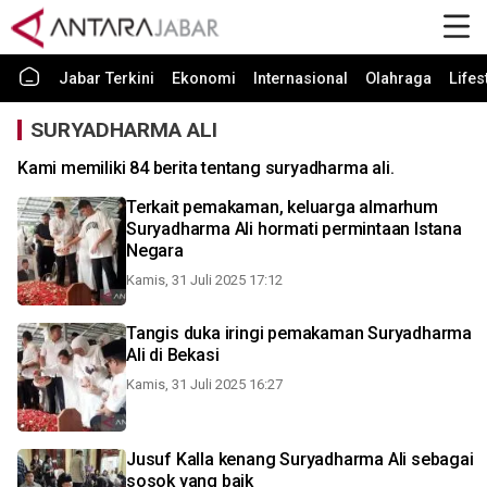
Jabar Terkini
Ekonomi
Internasional
Olahraga
Lifes
SURYADHARMA ALI
Kami memiliki 84 berita tentang suryadharma ali.
Terkait pemakaman, keluarga almarhum
Suryadharma Ali hormati permintaan Istana
Negara
Kamis, 31 Juli 2025 17:12
Tangis duka iringi pemakaman Suryadharma
Ali di Bekasi
Kamis, 31 Juli 2025 16:27
Jusuf Kalla kenang Suryadharma Ali sebagai
sosok yang baik