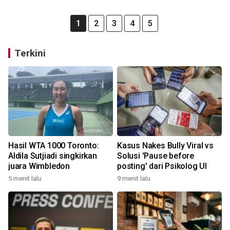
1
2
3
4
5
Terkini
Hasil WTA 1000 Toronto:
Kasus Nakes Bully Viral vs
Aldila Sutjiadi singkirkan
Solusi 'Pause before
juara Wimbledon
posting' dari Psikolog UI
5 menit lalu
9 menit lalu