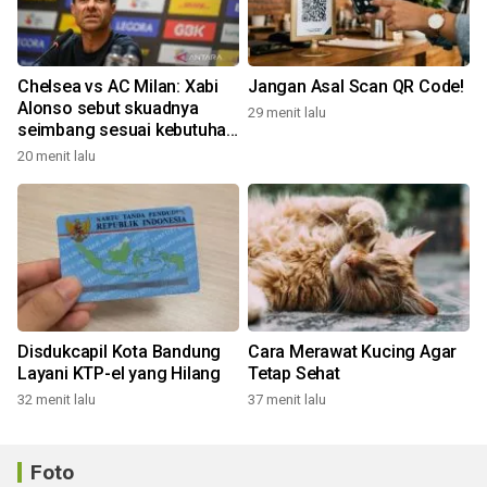
Chelsea vs AC Milan: Xabi
Jangan Asal Scan QR Code!
Alonso sebut skuadnya
29 menit lalu
seimbang sesuai kebutuhan
Liga Inggris
20 menit lalu
Disdukcapil Kota Bandung
Cara Merawat Kucing Agar
Layani KTP-el yang Hilang
Tetap Sehat
32 menit lalu
37 menit lalu
Foto