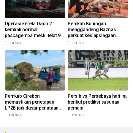
Operasi kereta Daop 2
Pemkab Kuningan
kembali normal
menggandeng Baznas
pascagempa meski telat 9-
perkuat kesiapsiagaan
60 menit
bencana
1 jam lalu
1 jam lalu
Pemkab Cirebon
Persib vs Persebaya hari ini,
memastikan penetapan
berikut prediksi susunan
LP2B jadi dasar penataan
pemain!
investasi
1 jam lalu
1 jam lalu