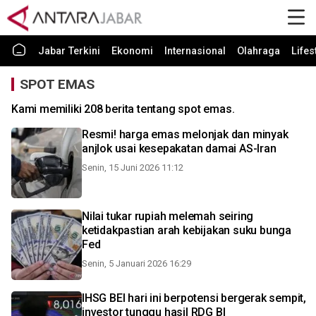
Jabar Terkini
Ekonomi
Internasional
Olahraga
Lifes
SPOT EMAS
Kami memiliki 208 berita tentang spot emas.
Resmi! harga emas melonjak dan minyak
anjlok usai kesepakatan damai AS-Iran
Senin, 15 Juni 2026 11:12
Nilai tukar rupiah melemah seiring
ketidakpastian arah kebijakan suku bunga
Fed
Senin, 5 Januari 2026 16:29
IHSG BEI hari ini berpotensi bergerak sempit,
investor tunggu hasil RDG BI