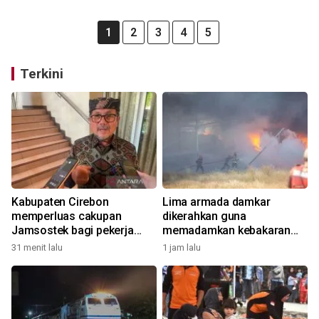
1
2
3
4
5
Terkini
Kabupaten Cirebon
Lima armada damkar
memperluas cakupan
dikerahkan guna
Jamsostek bagi pekerja
memadamkan kebakaran
rentan
kapal di Indramayu
31 menit lalu
1 jam lalu