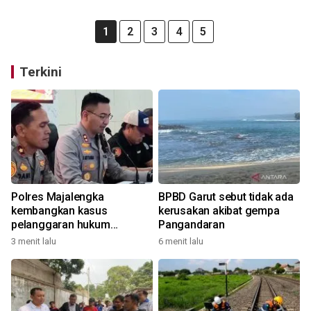
1
2
3
4
5
Terkini
Polres Majalengka
BPBD Garut sebut tidak ada
kembangkan kasus
kerusakan akibat gempa
pelanggaran hukum
Pangandaran
produksi tembakau sintetis
3 menit lalu
6 menit lalu
rumahan