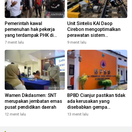
Pemerintah kawal
Unit Sintelis KAI Daop
pemenuhan hak pekerja
Cirebon mengoptimalkan
yang terdampak PHK di
perawatan sistem
Cimahi
perjalanan KA
7 menit lalu
9 menit lalu
Wamen Dikdasmen: SNT
BPBD Cianjur pastikan tidak
merupakan jembatan emas
ada kerusakan yang
pusat pendidikan daerah
disebabkan gempa
Pangandaran
12 menit lalu
13 menit lalu