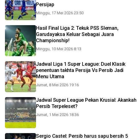
Persijap
Minggu, 17 Mei 2026 23:50
Hasil Final Liga 2: Tekuk PSS Sleman,
Garudayaksa Keluar Sebagai Juara
Championship!
Minggu, 10 Mei 2026 8:13
Jadwal Liga 1 Super League: Duel Klasik
penentuan takhta Persija Vs Persib Jadi
Menu Utama
Jumat, 8 Mei 2026 19:16
Jadwal Super League Pekan Krusial: Akankah
Persib Terpeleset?
Jumat, 1 Mei 2026 18:36
Sergio Castel: Persib harus sapu bersih 5