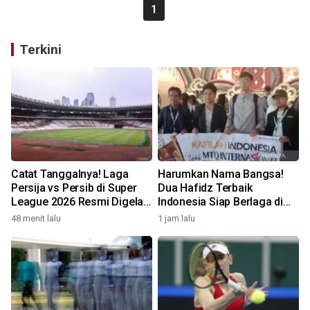
1
Terkini
Catat Tanggalnya! Laga
Harumkan Nama Bangsa!
Persija vs Persib di Super
Dua Hafidz Terbaik
League 2026 Resmi Digelar
Indonesia Siap Berlaga di
di GBK
MTQ Internasional Maroko
48 menit lalu
1 jam lalu