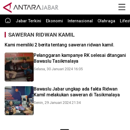
Jabar Terkini
Ekonomi
Internasional
Olahraga
Lifes
SAWERAN RIDWAN KAMIL
Kami memiliki 2 berita tentang saweran ridwan kamil.
Pelanggaran kampanye RK selesai ditangani
Bawaslu Tasikmalaya
Selasa, 30 Januari 2024 16:05
Bawaslu Jabar ungkap ada fakta Ridwan
Kamil melakukan saweran di Tasikmalaya
Senin, 29 Januari 2024 21:34