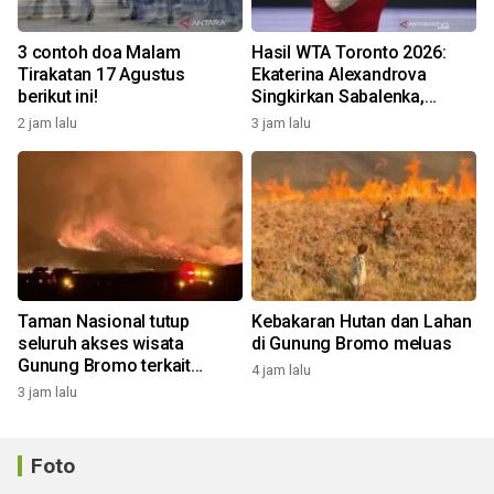
3 contoh doa Malam
Hasil WTA Toronto 2026:
Tirakatan 17 Agustus
Ekaterina Alexandrova
berikut ini!
Singkirkan Sabalenka,
Swiatek Segel Tiket
2 jam lalu
3 jam lalu
Perempat Final
Taman Nasional tutup
Kebakaran Hutan dan Lahan
seluruh akses wisata
di Gunung Bromo meluas
Gunung Bromo terkait
4 jam lalu
kebakaran hutan dan lahan
3 jam lalu
Foto