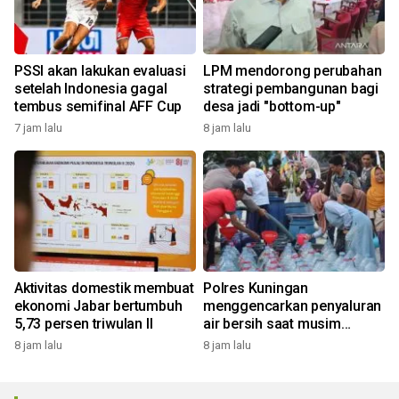
PSSI akan lakukan evaluasi
LPM mendorong perubahan
setelah Indonesia gagal
strategi pembangunan bagi
tembus semifinal AFF Cup
desa jadi "bottom-up"
7 jam lalu
8 jam lalu
Aktivitas domestik membuat
Polres Kuningan
ekonomi Jabar bertumbuh
menggencarkan penyaluran
5,73 persen triwulan II
air bersih saat musim
kemarau
8 jam lalu
8 jam lalu