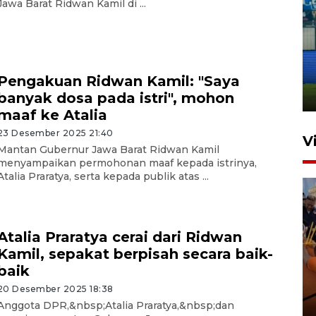
Jawa Barat Ridwan Kamil di ...
Penutupan latihan bela negara
dan manajerial SPPI di
Balikpapan
Pengakuan Ridwan Kamil: "Saya
31 Juli 2026 18:01
banyak dosa pada istri", mohon
maaf ke Atalia
23 Desember 2025 21:40
V
Mantan Gubernur Jawa Barat Ridwan Kamil
menyampaikan permohonan maaf kepada istrinya,
Atalia Praratya, serta kepada publik atas ...
Atalia Praratya cerai dari Ridwan
Kamil, sepakat berpisah secara baik-
baik
Taklukkan DPMM FC, Persib
amankan tiket semifinal Piala
20 Desember 2025 18:38
Presiden
Anggota DPR,&nbsp;Atalia Praratya,&nbsp;dan