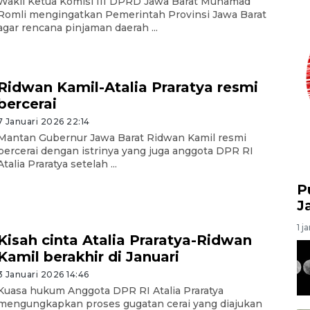
Wakil Ketua Komisi III DPRD Jawa Barat Muhamad
Romli mengingatkan Pemerintah Provinsi Jawa Barat
agar rencana pinjaman daerah ...
Ridwan Kamil-Atalia Praratya resmi
bercerai
7 Januari 2026 22:14
Mantan Gubernur Jawa Barat Ridwan Kamil resmi
bercerai dengan istrinya yang juga anggota DPR RI
Atalia Praratya setelah ...
P
J
1 j
Kisah cinta Atalia Praratya-Ridwan
Kamil berakhir di Januari
3 Januari 2026 14:46
Kuasa hukum Anggota DPR RI Atalia Praratya
mengungkapkan proses gugatan cerai yang diajukan