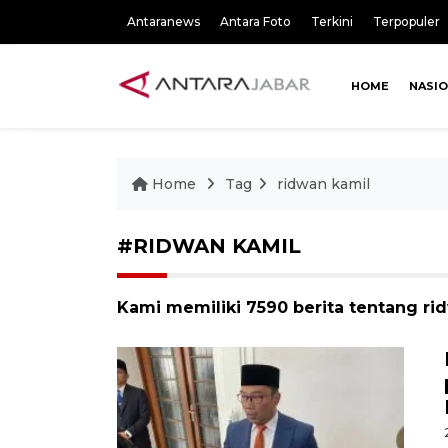
Antaranews
Antara Foto
Terkini
Terpopuler
HOME
NASI
Home
Tag
ridwan kamil
#RIDWAN KAMIL
Kami memiliki 7590 berita tentang ri