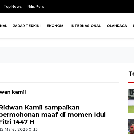
Top News
Rilis Pers
ONAL
JABAR TERKINI
EKONOMI
INTERNASIONAL
OLAHRAGA
T
dwan kamil
Ridwan Kamil sampaikan
permohonan maaf di momen Idul
Fitri 1447 H
22 Maret 2026 01:13