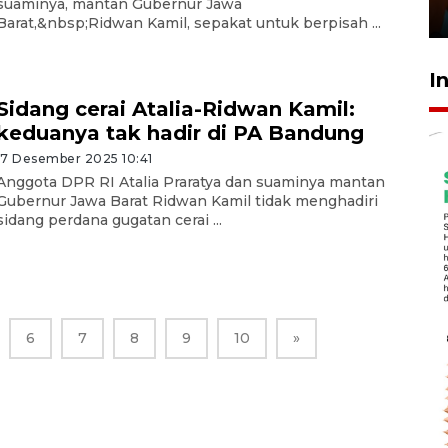
suaminya, mantan Gubernur Jawa
29 Juli 2026 01:36
Barat,&nbsp;Ridwan Kamil, sepakat untuk berpisah ...
I
Sidang cerai Atalia-Ridwan Kamil:
keduanya tak hadir di PA Bandung
17 Desember 2025 10:41
Anggota DPR RI Atalia Praratya dan suaminya mantan
Gubernur Jawa Barat Ridwan Kamil tidak menghadiri
sidang perdana gugatan cerai ...
6
7
8
9
10
»