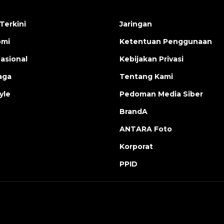
Terkini
Jaringan
omi
Ketentuan Penggunaan
nasional
Kebijakan Privasi
aga
Tentang Kami
yle
Pedoman Media Siber
BrandA
ANTARA Foto
Korporat
PPID