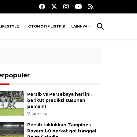
LIFESTYLE
OTOMOTIF LISTRIK
LAINNYA
erpopuler
Persib vs Persebaya hari ini,
berikut prediksi susunan
pemain!
15 jam lalu
Persib taklukkan Tampines
Rovers 1-0 berkat gol tunggal