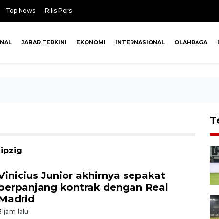
Top News
Rilis Pers
ONAL
JABAR TERKINI
EKONOMI
INTERNASIONAL
OLAHRAGA
T
eipzig
Vinicius Junior akhirnya sepakat
perpanjang kontrak dengan Real
Madrid
3 jam lalu