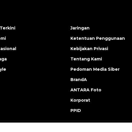
Terkini
Jaringan
omi
Ketentuan Penggunaan
nasional
Kebijakan Privasi
aga
Tentang Kami
yle
Pedoman Media Siber
BrandA
ANTARA Foto
Korporat
PPID