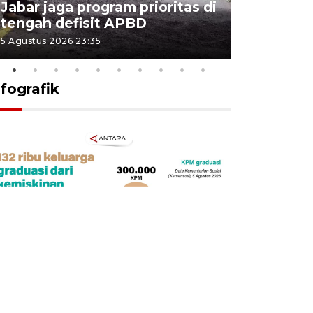
Jabar jaga program prioritas di
Sekolah 
tengah defisit APBD
dimulai
5 Agustus 2026 23:35
5 Agustus 202
nfografik