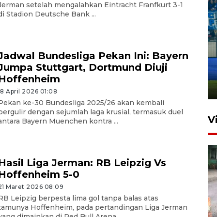
Jerman setelah mengalahkan Eintracht Franfkurt 3-1
di Stadion Deutsche Bank ...
Penutupan latihan bela negara
Jadwal Bundesliga Pekan Ini: Bayern
dan manajerial SPPI di
Jumpa Stuttgart, Dortmund Diuji
Balikpapan
Hoffenheim
31 Juli 2026 18:01
18 April 2026 01:08
Pekan ke-30 Bundesliga 2025/26 akan kembali
bergulir dengan sejumlah laga krusial, termasuk duel
V
antara Bayern Muenchen kontra ...
Hasil Liga Jerman: RB Leipzig Vs
Hoffenheim 5-0
21 Maret 2026 08:09
RB Leipzig berpesta lima gol tanpa balas atas
tamunya Hoffenheim, pada pertandingan Liga Jerman
Pigai: Penangkapan begal
yang dimainkan di Red Bull Arena ...