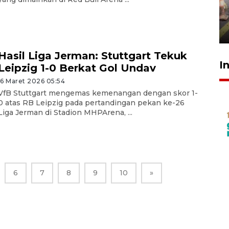
tetap kewenangan aparat
penegak hukum
29 Juli 2026 00:31
Hasil Liga Jerman: Stuttgart Tekuk
I
Leipzig 1-0 Berkat Gol Undav
16 Maret 2026 05:54
VfB Stuttgart mengemas kemenangan dengan skor 1-
0 atas RB Leipzig pada pertandingan pekan ke-26
Liga Jerman di Stadion MHPArena, ...
6
7
8
9
10
»