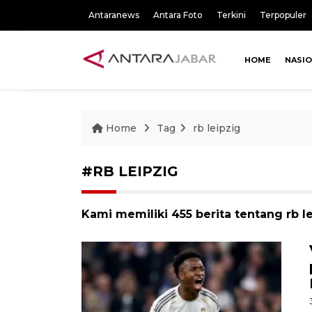
Antaranews
Antara Foto
Terkini
Terpopuler
HOME
NASI
Home
Tag
rb leipzig
#RB LEIPZIG
Kami memiliki 455 berita tentang rb l