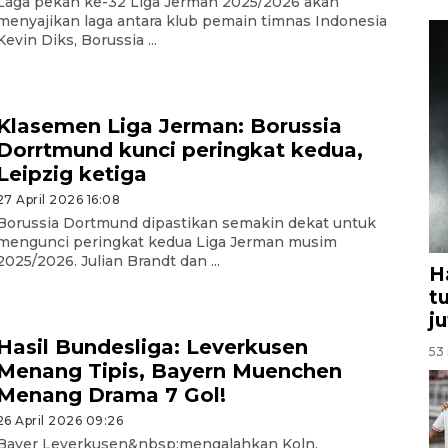
Laga pekan ke-32 Liga Jerman 2025/2026 akan
menyajikan laga antara klub pemain timnas Indonesia
Kevin Diks, Borussia ...
Klasemen Liga Jerman: Borussia
Dorrtmund kunci peringkat kedua,
Leipzig ketiga
27 April 2026 16:08
Borussia Dortmund dipastikan semakin dekat untuk
mengunci peringkat kedua Liga Jerman musim
2025/2026. Julian Brandt dan ...
H
t
j
Hasil Bundesliga: Leverkusen
53 
Menang Tipis, Bayern Muenchen
Menang Drama 7 Gol!
26 April 2026 09:26
Bayer Leverkusen&nbsp;mengalahkan Koln,