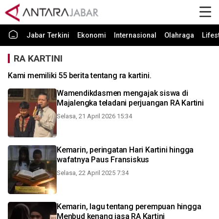
Jabar Terkini
Ekonomi
Internasional
Olahraga
Lifes
RA KARTINI
Kami memiliki 55 berita tentang ra kartini.
Wamendikdasmen mengajak siswa di
Majalengka teladani perjuangan RA Kartini
Selasa, 21 April 2026 15:34
Kemarin, peringatan Hari Kartini hingga
wafatnya Paus Fransiskus
Selasa, 22 April 2025 7:34
Kemarin, lagu tentang perempuan hingga
Menbud kenang jasa RA Kartini