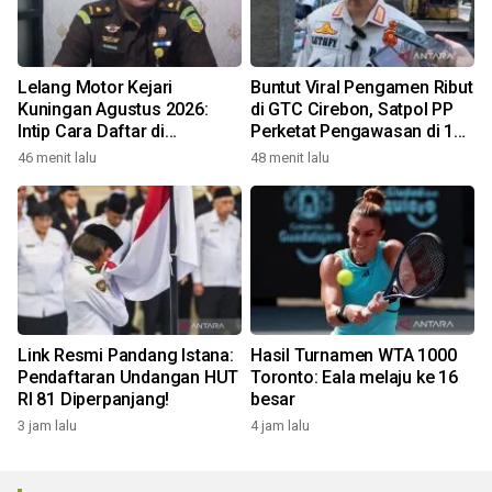
Lelang Motor Kejari
Buntut Viral Pengamen Ribut
Kuningan Agustus 2026:
di GTC Cirebon, Satpol PP
Intip Cara Daftar di
Perketat Pengawasan di 12
lelang.go.id
Titik Rawan
46 menit lalu
48 menit lalu
Link Resmi Pandang Istana:
Hasil Turnamen WTA 1000
Pendaftaran Undangan HUT
Toronto: Eala melaju ke 16
RI 81 Diperpanjang!
besar
3 jam lalu
4 jam lalu