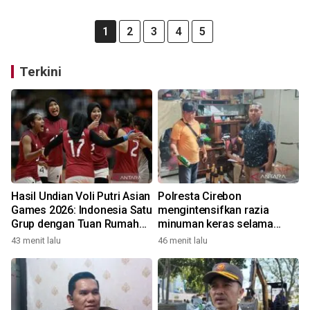
1
2
3
4
5
Terkini
Hasil Undian Voli Putri Asian
Polresta Cirebon
Games 2026: Indonesia Satu
mengintensifkan razia
Grup dengan Tuan Rumah
minuman keras selama
Jepang
Agustus
43 menit lalu
46 menit lalu