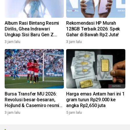
Album Rasi Bintang Resmi
Rekomendasi HP Murah
Dirilis, Ghea Indrawari
128GB Terbaik 2026: Spek
Ungkap Sisi Baru Gen Z
Gahar di Bawah Rp2 Juta!
Lewat 9 Lagu!
3 jam lalu
3 jam lalu
Bursa Transfer MU 2026:
Harga emas Antam hari ini 1
Revolusi besar-besaran,
gram turun Rp29.000 ke
Hojlund & Casemiro resmi
angka Rp2,650 juta
didepak!
3 jam lalu
5 jam lalu