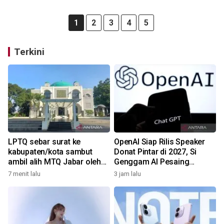
1
2
3
4
5
Terkini
LPTQ sebar surat ke
OpenAI Siap Rilis Speaker
kabupaten/kota sambut
Donat Pintar di 2027, Si
ambil alih MTQ Jabar oleh
Genggam AI Pesaing
Pemprov
Google & Amazon!
7 menit lalu
3 jam lalu