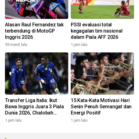
Alasan Raul Fernandez tak
PSSI evaluasi total
terbendung di MotoGP
kegagalan tim nasional
Inggris 2026
dalam Piala AFF 2026
59 menit lalu
1 jam lalu
Transfer Liga Italia: Ikut
15 Kata-Kata Motivasi Hari
Bawa Inggris Juara 3 Piala
Senin Penuh Semangat dan
Dunia 2026, Chalobah
Energi Positif
Resmi Gabung Como 1907
1 jam lalu
1 jam lalu