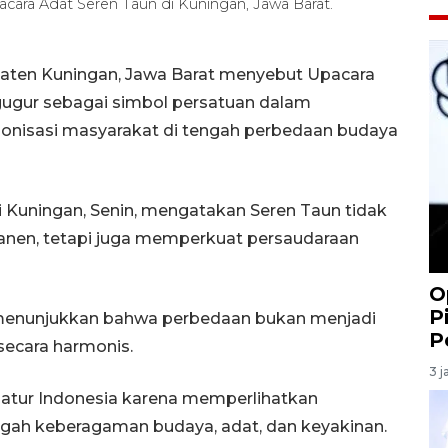
acara Adat Seren Taun di Kuningan, Jawa Barat.
aten Kuningan, Jawa Barat menyebut Upacara
igugur sebagai simbol persatuan dalam
nisasi masyarakat di tengah perbedaan budaya
 Kuningan, Senin, mengatakan Seren Taun tidak
 panen, tetapi juga memperkuat persaudaraan
O
P
h menunjukkan bahwa perbedaan bukan menjadi
P
ecara harmonis.
3 j
iatur Indonesia karena memperlihatkan
ngah keberagaman budaya, adat, dan keyakinan.