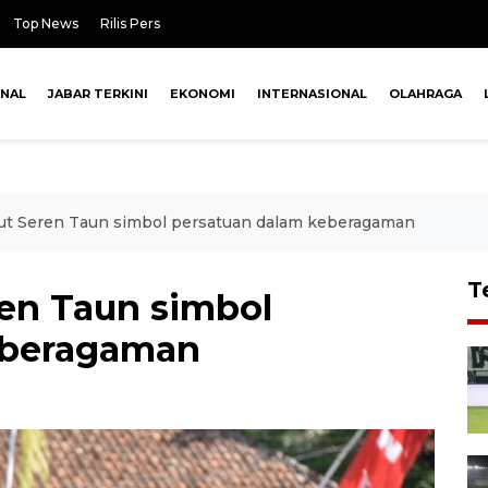
Top News
Rilis Pers
ONAL
JABAR TERKINI
EKONOMI
INTERNASIONAL
OLAHRAGA
ut Seren Taun simbol persatuan dalam keberagaman
T
en Taun simbol
eberagaman