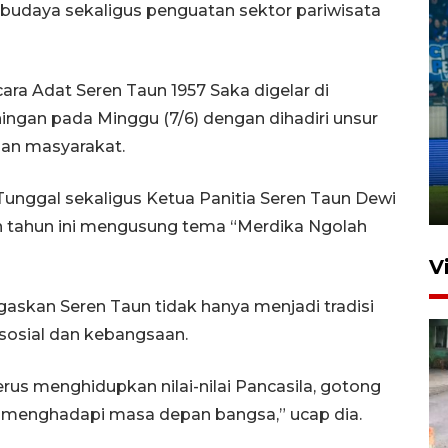
budaya sekaligus penguatan sektor pariwisata
a Adat Seren Taun 1957 Saka digelar di
ingan pada Minggu (7/6) dengan dihadiri unsur
Penutupan latihan bela negara
dan masyarakat.
dan manajerial SPPI di
Balikpapan
Tunggal sekaligus Ketua Panitia Seren Taun Dewi
31 Juli 2026 18:01
n tahun ini mengusung tema “Merdika Ngolah
V
kan Seren Taun tidak hanya menjadi tradisi
i sosial dan kebangsaan.
us menghidupkan nilai-nilai Pancasila, gotong
 menghadapi masa depan bangsa,” ucap dia.