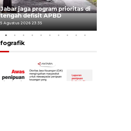
KSP past
Jabar jaga program prioritas di
Sekolah 
tengah defisit APBD
dimulai
5 Agustus 2026 23:35
5 Agustus 202
nfografik