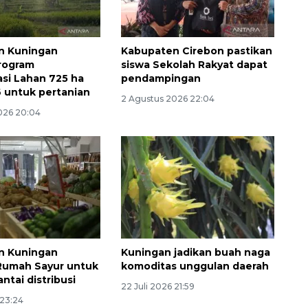
n Kuningan
Kabupaten Cirebon pastikan
rogram
siswa Sekolah Rakyat dapat
asi Lahan 725 ha
pendampingan
 untuk pertanian
2 Agustus 2026 22:04
026 20:04
n Kuningan
Kuningan jadikan buah naga
Rumah Sayur untuk
komoditas unggulan daerah
ntai distribusi
22 Juli 2026 21:59
 23:24