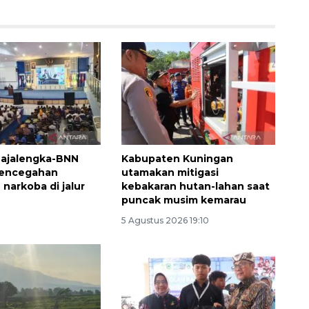
ajalengka-BNN
Kabupaten Kuningan
pencegahan
utamakan mitigasi
narkoba di jalur
kebakaran hutan-lahan saat
puncak musim kemarau
Ekspedisi Rupiah Berdaulat
5 Agustus 2026 19:10
2026 sambangi Papua
2026-08-06 13:15:00