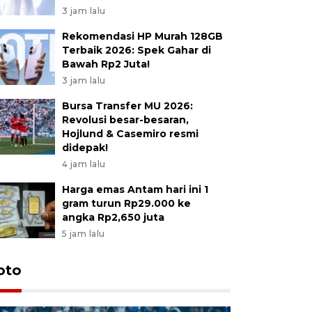
3 jam lalu
Rekomendasi HP Murah 128GB
Terbaik 2026: Spek Gahar di
Bawah Rp2 Juta!
3 jam lalu
Bursa Transfer MU 2026:
Revolusi besar-besaran,
Hojlund & Casemiro resmi
didepak!
4 jam lalu
Harga emas Antam hari ini 1
gram turun Rp29.000 ke
angka Rp2,650 juta
5 jam lalu
oto