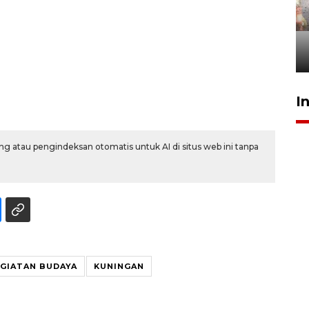
Pigai: Penangkapan begal
tetap kewenangan aparat
penegak hukum
29 Juli 2026 00:31
I
g atau pengindeksan otomatis untuk AI di situs web ini tanpa
GIATAN BUDAYA
KUNINGAN