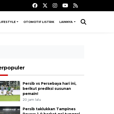
LIFESTYLE
OTOMOTIF LISTRIK
LAINNYA
erpopuler
Persib vs Persebaya hari ini,
berikut prediksi susunan
pemain!
20 jam lalu
Persib taklukkan Tampines