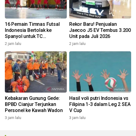
16 Pemain Timnas Futsal
Rekor Baru! Penjualan
Indonesia Bertolak ke
Jaecoo J5 EV Tembus 3.200
Spanyol untuk TC
Unit pada Juli 2026
Komprehensif
2 jam lalu
2 jam lalu
Kebakaran Gunung Gede:
Hasil voli putri Indonesia vs
BPBD Cianjur Terjunkan
Filipina 1-3 dalam Leg 2 SEA
Personel ke Kawah Wadon
V Cup
3 jam lalu
3 jam lalu