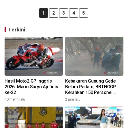
1
2
3
4
5
Terkini
Hasil Moto2 GP Inggris
Kebakaran Gunung Gede
2026: Mario Suryo Aji finis
Belum Padam, BBTNGGP
ke-22
Kerahkan 150 Personel
Tambahan
40 menit lalu
2 jam lalu