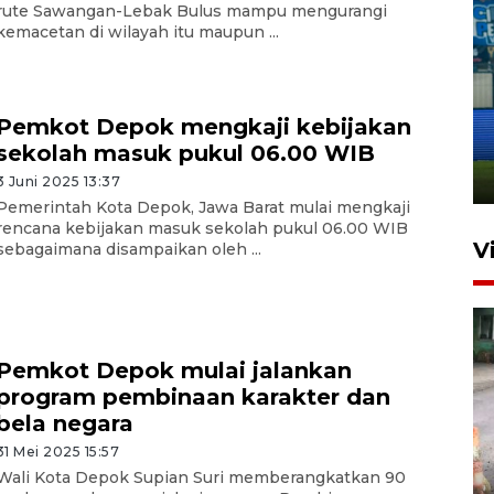
rute Sawangan-Lebak Bulus mampu mengurangi
kemacetan di wilayah itu maupun ...
Penutupan latihan bela negara
dan manajerial SPPI di
Pemkot Depok mengkaji kebijakan
Balikpapan
sekolah masuk pukul 06.00 WIB
31 Juli 2026 18:01
3 Juni 2025 13:37
Pemerintah Kota Depok, Jawa Barat mulai mengkaji
rencana kebijakan masuk sekolah pukul 06.00 WIB
V
sebagaimana disampaikan oleh ...
Pemkot Depok mulai jalankan
program pembinaan karakter dan
bela negara
31 Mei 2025 15:57
Pigai: Penangkapan begal
Wali Kota Depok Supian Suri memberangkatkan 90
tetap kewenangan aparat