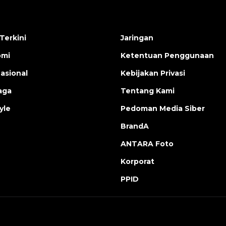
Terkini
Jaringan
omi
Ketentuan Penggunaan
nasional
Kebijakan Privasi
aga
Tentang Kami
yle
Pedoman Media Siber
BrandA
ANTARA Foto
Korporat
PPID