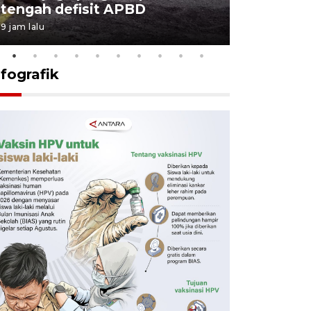
tengah defisit APBD
dimulai
9 jam lalu
10 jam lalu
nfografik