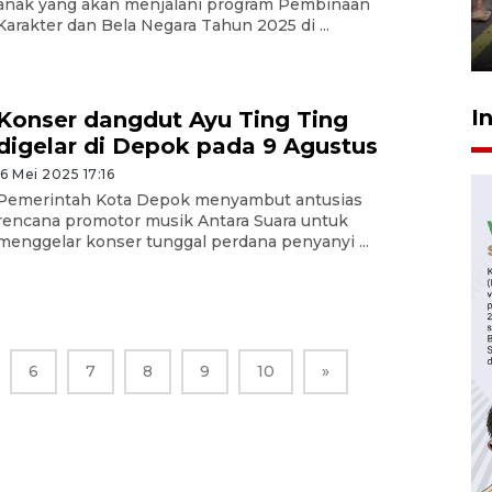
anak yang akan menjalani program Pembinaan
penegak hukum
Karakter dan Bela Negara Tahun 2025 di ...
29 Juli 2026 00:31
I
Konser dangdut Ayu Ting Ting
digelar di Depok pada 9 Agustus
16 Mei 2025 17:16
Pemerintah Kota Depok menyambut antusias
rencana promotor musik Antara Suara untuk
menggelar konser tunggal perdana penyanyi ...
6
7
8
9
10
»