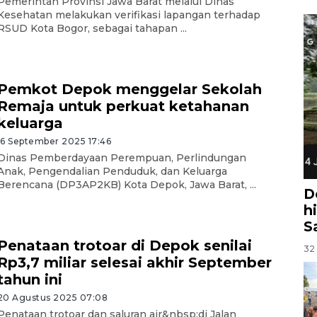
Pemerintah Provinsi Jawa Barat melalui Dinas
Kesehatan melakukan verifikasi lapangan terhadap
RSUD Kota Bogor, sebagai tahapan ...
Pemkot Depok menggelar Sekolah
Remaja untuk perkuat ketahanan
keluarga
16 September 2025 17:46
Dinas Pemberdayaan Perempuan, Perlindungan
Anak, Pengendalian Penduduk, dan Keluarga
Berencana (DP3AP2KB) Kota Depok, Jawa Barat, ...
D
h
S
Penataan trotoar di Depok senilai
32 
Rp3,7 miliar selesai akhir September
tahun ini
20 Agustus 2025 07:08
Penataan trotoar dan saluran air&nbsp;di Jalan