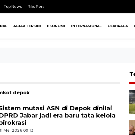
Top News
Rilis Pers
ONAL
JABAR TERKINI
EKONOMI
INTERNASIONAL
OLAHRAGA
T
emkot depok
Sistem mutasi ASN di Depok dinilai
DPRD Jabar jadi era baru tata kelola
birokrasi
31 Mei 2026 09:13