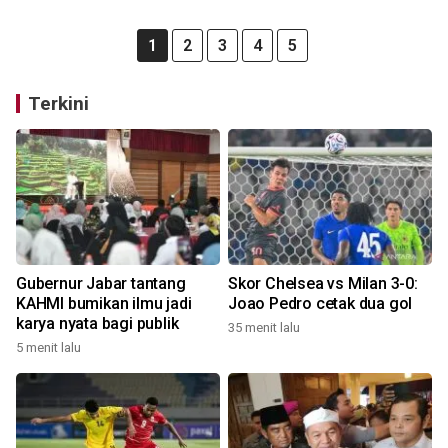
1
2
3
4
5
Terkini
Gubernur Jabar tantang
Skor Chelsea vs Milan 3-0:
KAHMI bumikan ilmu jadi
Joao Pedro cetak dua gol
karya nyata bagi publik
35 menit lalu
5 menit lalu