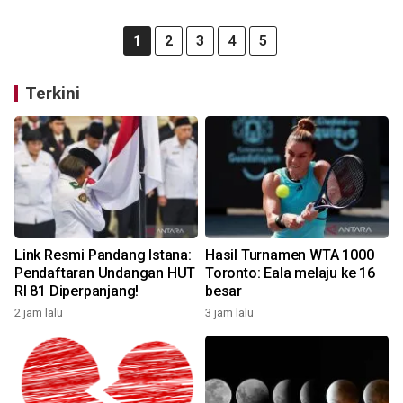
1
2
3
4
5
Terkini
Link Resmi Pandang Istana:
Hasil Turnamen WTA 1000
Pendaftaran Undangan HUT
Toronto: Eala melaju ke 16
RI 81 Diperpanjang!
besar
2 jam lalu
3 jam lalu