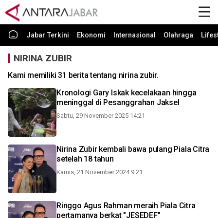
Jabar Terkini
Ekonomi
Internasional
Olahraga
Lifes
NIRINA ZUBIR
Kami memiliki 31 berita tentang nirina zubir.
Kronologi Gary Iskak kecelakaan hingga
meninggal di Pesanggrahan Jaksel
Sabtu, 29 November 2025 14:21
Nirina Zubir kembali bawa pulang Piala Citra
setelah 18 tahun
Kamis, 21 November 2024 9:21
Ringgo Agus Rahman meraih Piala Citra
pertamanya berkat "JESEDEF"