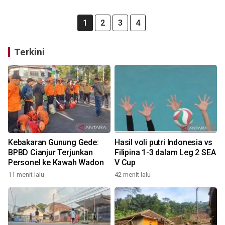
1
2
3
4
Terkini
Kebakaran Gunung Gede:
Hasil voli putri Indonesia vs
BPBD Cianjur Terjunkan
Filipina 1-3 dalam Leg 2 SEA
Personel ke Kawah Wadon
V Cup
11 menit lalu
42 menit lalu