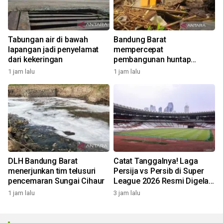
Tabungan air di bawah
Bandung Barat
lapangan jadi penyelamat
mempercepat
dari kekeringan
pembangunan huntap
korban longsor Cipongkor
1 jam lalu
1 jam lalu
DLH Bandung Barat
Catat Tanggalnya! Laga
menerjunkan tim telusuri
Persija vs Persib di Super
pencemaran Sungai Cihaur
League 2026 Resmi Digelar
di GBK
1 jam lalu
3 jam lalu