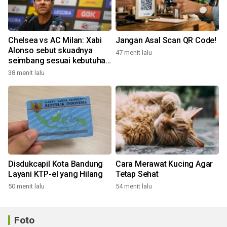
Chelsea vs AC Milan: Xabi
Jangan Asal Scan QR Code!
Alonso sebut skuadnya
47 menit lalu
seimbang sesuai kebutuhan
Liga Inggris
38 menit lalu
Disdukcapil Kota Bandung
Cara Merawat Kucing Agar
Layani KTP-el yang Hilang
Tetap Sehat
50 menit lalu
54 menit lalu
Foto