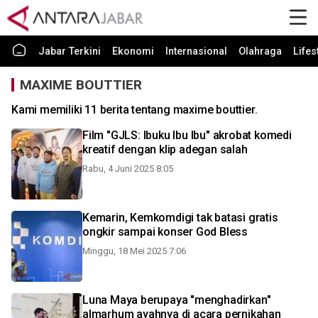
Jabar Terkini
Ekonomi
Internasional
Olahraga
Lifes
MAXIME BOUTTIER
Kami memiliki 11 berita tentang maxime bouttier.
Film "GJLS: Ibuku Ibu Ibu" akrobat komedi
kreatif dengan klip adegan salah
Rabu, 4 Juni 2025 8:05
Kemarin, Kemkomdigi tak batasi gratis
ongkir sampai konser God Bless
Minggu, 18 Mei 2025 7:06
Luna Maya berupaya "menghadirkan"
almarhum ayahnya di acara pernikahan