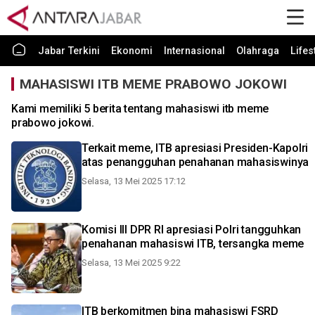
Jabar Terkini
Ekonomi
Internasional
Olahraga
Lifes
MAHASISWI ITB MEME PRABOWO JOKOWI
Kami memiliki 5 berita tentang mahasiswi itb meme
prabowo jokowi.
Terkait meme, ITB apresiasi Presiden-Kapolri
atas penangguhan penahanan mahasiswinya
Selasa, 13 Mei 2025 17:12
Komisi III DPR RI apresiasi Polri tangguhkan
penahanan mahasiswi ITB, tersangka meme
Selasa, 13 Mei 2025 9:22
ITB berkomitmen bina mahasiswi FSRD