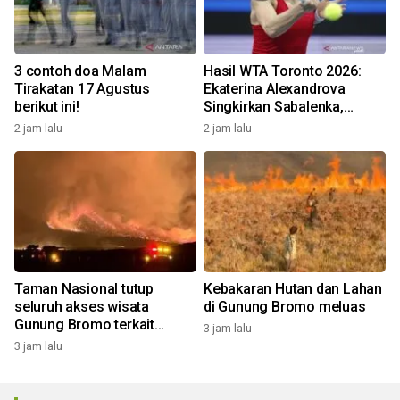
3 contoh doa Malam
Hasil WTA Toronto 2026:
Tirakatan 17 Agustus
Ekaterina Alexandrova
berikut ini!
Singkirkan Sabalenka,
Swiatek Segel Tiket
2 jam lalu
2 jam lalu
Perempat Final
Taman Nasional tutup
Kebakaran Hutan dan Lahan
seluruh akses wisata
di Gunung Bromo meluas
Gunung Bromo terkait
3 jam lalu
kebakaran hutan dan lahan
3 jam lalu