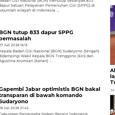
Badan Gizi Nasional (BGN) menutup sebanyak 833
dapur Satuan Pelayanan Pemenuhan Gizi (SPPG) di
sejumlah wilayah di Indonesia. ...
BGN tutup 833 dapur SPPG
bermasalah
27 Juli 2026 16:13
Kepala Badan Gizi Nasional (BGN) Sudaryono (tengah)
didampingi Wakil Kepala BGN Trenggono (kiri) dan
Agustina Arumsari (kanan) ...
A
l
T
Gapembi Jabar optimistis BGN bakal
36 
transparan di bawah komando
Sudaryono
26 Juli 2026 21:42
Gabungan Pengusaha Makan Bergizi Indonesia