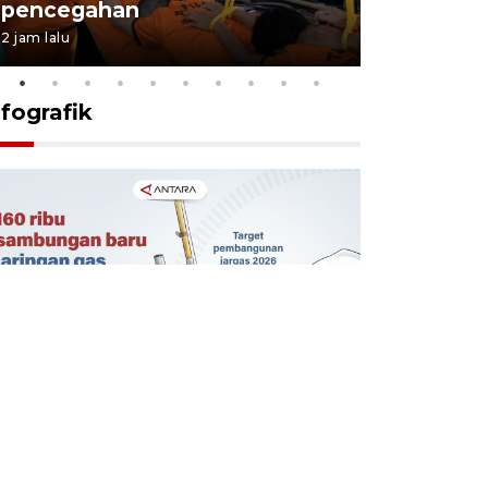
pencegahan
tengah d
2 jam lalu
5 Agustus 202
nfografik