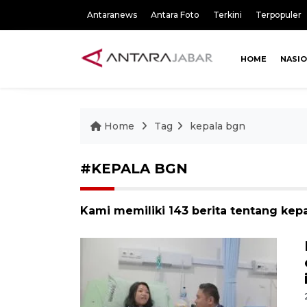
Antaranews
Antara Foto
Terkini
Terpopuler
HOME
NASI
Home
Tag
kepala bgn
#KEPALA BGN
Kami memiliki 143 berita tentang kep