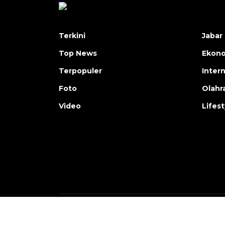
Terkini
Jabar 
Top News
Ekon
Terpopuler
Inter
Foto
Olahr
Video
Lifest
Copyright © ANTARA