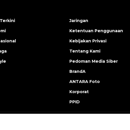
Terkini
Jaringan
omi
Ketentuan Penggunaan
nasional
Kebijakan Privasi
aga
Tentang Kami
yle
Pedoman Media Siber
BrandA
ANTARA Foto
Korporat
PPID