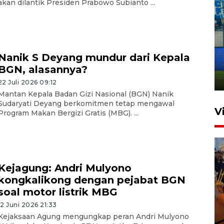
akan dilantik Presiden Prabowo Subianto ...
Penutupan latihan bela negara
dan manajerial SPPI di
Nanik S Deyang mundur dari Kepala
Balikpapan
BGN, alasannya?
31 Juli 2026 18:01
22 Juli 2026 09:12
Mantan Kepala Badan Gizi Nasional (BGN) Nanik
Sudaryati Deyang berkomitmen tetap mengawal
V
Program Makan Bergizi Gratis (MBG). ...
Kejagung: Andri Mulyono
kongkalikong dengan pejabat BGN
soal motor listrik MBG
Taklukkan DPMM FC, Persib
12 Juni 2026 21:33
amankan tiket semifinal Piala
Kejaksaan Agung mengungkap peran Andri Mulyono