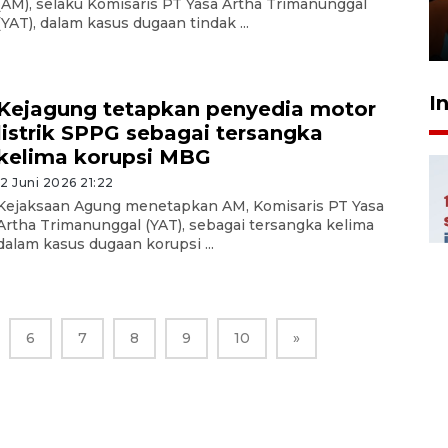
(AM), selaku Komisaris PT Yasa Artha Trimanunggal
Presiden
(YAT), dalam kasus dugaan tindak ...
29 Juli 2026 01:36
I
Kejagung tetapkan penyedia motor
listrik SPPG sebagai tersangka
kelima korupsi MBG
12 Juni 2026 21:22
Kejaksaan Agung menetapkan AM, Komisaris PT Yasa
Artha Trimanunggal (YAT), sebagai tersangka kelima
dalam kasus dugaan korupsi ...
6
7
8
9
10
»