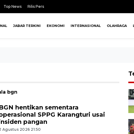
Top News
Rilis Pers
ONAL
JABAR TERKINI
EKONOMI
INTERNASIONAL
OLAHRAGA
T
ala bgn
BGN hentikan sementara
operasional SPPG Karangturi usai
insiden pangan
2 Agustus 2026 21:50