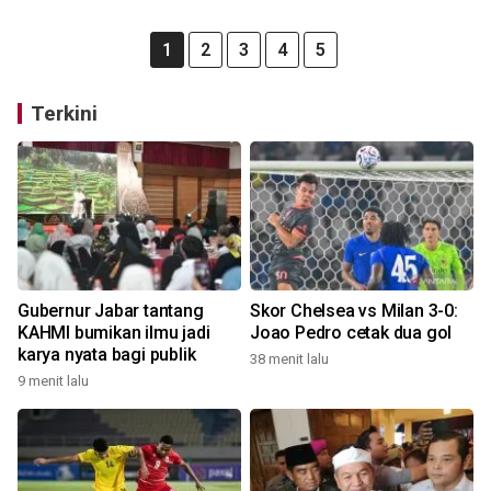
1
2
3
4
5
Terkini
Gubernur Jabar tantang
Skor Chelsea vs Milan 3-0:
KAHMI bumikan ilmu jadi
Joao Pedro cetak dua gol
karya nyata bagi publik
38 menit lalu
9 menit lalu