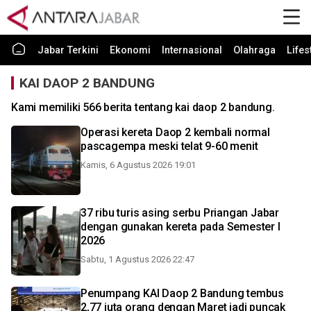
Jabar Terkini
Ekonomi
Internasional
Olahraga
Lifes
KAI DAOP 2 BANDUNG
Kami memiliki 566 berita tentang kai daop 2 bandung.
Operasi kereta Daop 2 kembali normal
pascagempa meski telat 9-60 menit
Kamis, 6 Agustus 2026 19:01
37 ribu turis asing serbu Priangan Jabar
dengan gunakan kereta pada Semester I
2026
Sabtu, 1 Agustus 2026 22:47
Penumpang KAI Daop 2 Bandung tembus
2,77 juta orang dengan Maret jadi puncak