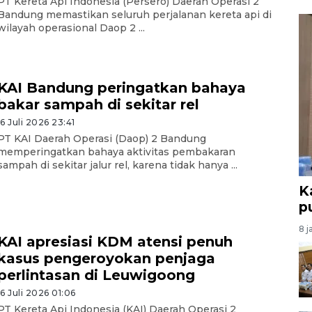
PT Kereta Api Indonesia (Persero) Daerah Operasi 2
Bandung memastikan seluruh perjalanan kereta api di
wilayah operasional Daop 2 ...
KAI Bandung peringatkan bahaya
bakar sampah di sekitar rel
16 Juli 2026 23:41
PT KAI Daerah Operasi (Daop) 2 Bandung
memperingatkan bahaya aktivitas pembakaran
sampah di sekitar jalur rel, karena tidak hanya ...
K
p
8 j
KAI apresiasi KDM atensi penuh
kasus pengeroyokan penjaga
perlintasan di Leuwigoong
16 Juli 2026 01:06
PT Kereta Api Indonesia (KAI) Daerah Operasi 2