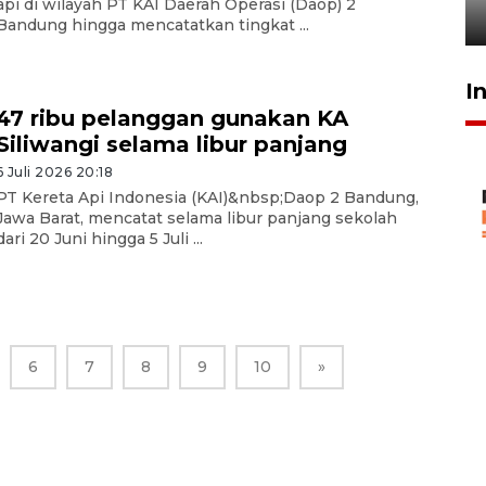
api di wilayah PT KAI Daerah Operasi (Daop) 2
29 Juli 2026 00:31
Bandung hingga mencatatkan tingkat ...
I
47 ribu pelanggan gunakan KA
Siliwangi selama libur panjang
6 Juli 2026 20:18
PT Kereta Api Indonesia (KAI)&nbsp;Daop 2 Bandung,
Jawa Barat, mencatat selama libur panjang sekolah
dari 20 Juni hingga 5 Juli ...
6
7
8
9
10
»