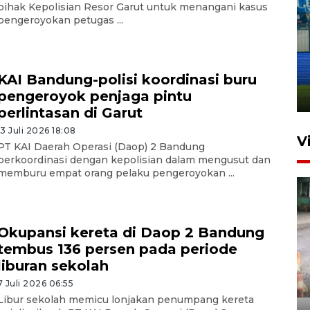
pihak Kepolisian Resor Garut untuk menangani kasus
pengeroyokan petugas ...
Penutupan latihan bela negara
dan manajerial SPPI di
Balikpapan
KAI Bandung-polisi koordinasi buru
pengeroyok penjaga pintu
31 Juli 2026 18:01
perlintasan di Garut
13 Juli 2026 18:08
V
PT KAI Daerah Operasi (Daop) 2 Bandung
berkoordinasi dengan kepolisian dalam mengusut dan
memburu empat orang pelaku pengeroyokan ...
Okupansi kereta di Daop 2 Bandung
tembus 136 persen pada periode
liburan sekolah
Pigai: Penangkapan begal
7 Juli 2026 06:55
tetap kewenangan aparat
Libur sekolah memicu lonjakan penumpang kereta
penegak hukum