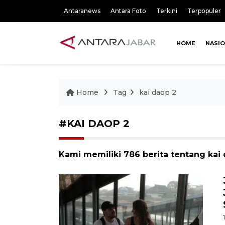
Antaranews
Antara Foto
Terkini
Terpopuler
HOME
NASI
Home
Tag
kai daop 2
#KAI DAOP 2
Kami memiliki 786 berita tentang kai