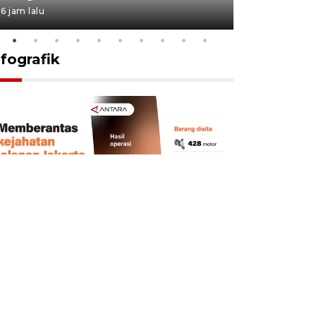
6 jam lalu
6 jam lalu
nfografik