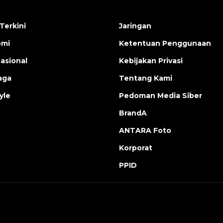
Terkini
Jaringan
omi
Ketentuan Penggunaan
nasional
Kebijakan Privasi
aga
Tentang Kami
yle
Pedoman Media Siber
BrandA
ANTARA Foto
Korporat
PPID