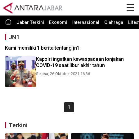
Jabar Terkini
Ekonomi
Internasional
Olahraga
Lifes
JN1
Kami memiliki 1 berita tentang jn1.
Kapolri ingatkan kewaspadaan lonjakan
COVID-19 saat libur akhir tahun
Selasa, 26 Oktober 2021 16:36
1
Terkini