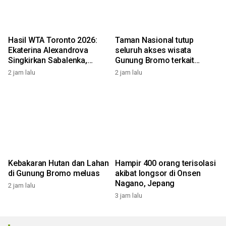
Hasil WTA Toronto 2026:
Taman Nasional tutup
Ekaterina Alexandrova
seluruh akses wisata
Singkirkan Sabalenka,
Gunung Bromo terkait
Swiatek Segel Tiket
kebakaran hutan dan lahan
2 jam lalu
2 jam lalu
Perempat Final
Kebakaran Hutan dan Lahan
Hampir 400 orang terisolasi
di Gunung Bromo meluas
akibat longsor di Onsen
Nagano, Jepang
2 jam lalu
3 jam lalu