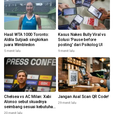
Hasil WTA 1000 Toronto:
Kasus Nakes Bully Viral vs
Aldila Sutjiadi singkirkan
Solusi 'Pause before
juara Wimbledon
posting' dari Psikolog UI
5 menit lalu
9 menit lalu
Chelsea vs AC Milan: Xabi
Jangan Asal Scan QR Code!
Alonso sebut skuadnya
29 menit lalu
seimbang sesuai kebutuhan
Liga Inggris
20 menit lalu