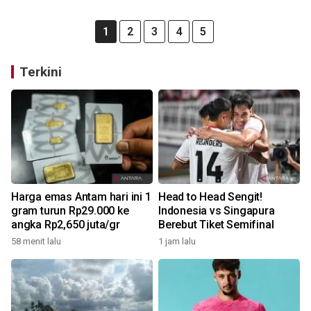
1
2
3
4
5
Terkini
Harga emas Antam hari ini 1
Head to Head Sengit!
gram turun Rp29.000 ke
Indonesia vs Singapura
angka Rp2,650 juta/gr
Berebut Tiket Semifinal
58 menit lalu
1 jam lalu