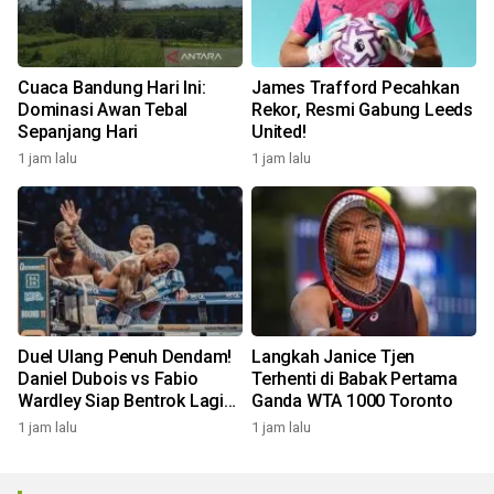
Cuaca Bandung Hari Ini:
James Trafford Pecahkan
Dominasi Awan Tebal
Rekor, Resmi Gabung Leeds
Sepanjang Hari
United!
1 jam lalu
1 jam lalu
Duel Ulang Penuh Dendam!
Langkah Janice Tjen
Daniel Dubois vs Fabio
Terhenti di Babak Pertama
Wardley Siap Bentrok Lagi
Ganda WTA 1000 Toronto
Oktober Ini
1 jam lalu
1 jam lalu