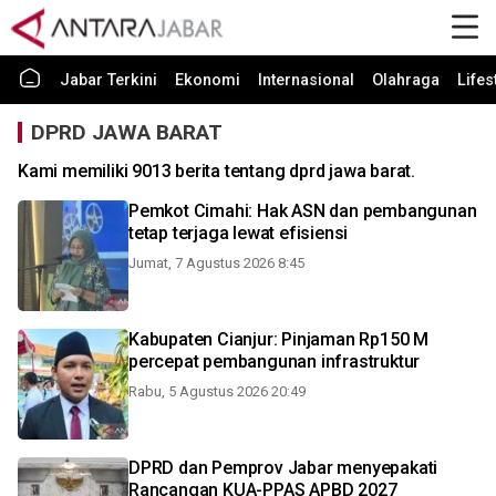
Jabar Terkini
Ekonomi
Internasional
Olahraga
Lifes
DPRD JAWA BARAT
Kami memiliki 9013 berita tentang dprd jawa barat.
Pemkot Cimahi: Hak ASN dan pembangunan
tetap terjaga lewat efisiensi
Jumat, 7 Agustus 2026 8:45
Kabupaten Cianjur: Pinjaman Rp150 M
percepat pembangunan infrastruktur
Rabu, 5 Agustus 2026 20:49
DPRD dan Pemprov Jabar menyepakati
Rancangan KUA-PPAS APBD 2027