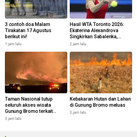
3 contoh doa Malam
Hasil WTA Toronto 2026:
Tirakatan 17 Agustus
Ekaterina Alexandrova
berikut ini!
Singkirkan Sabalenka,
Swiatek Segel Tiket
1 jam lalu
2 jam lalu
Perempat Final
Taman Nasional tutup
Kebakaran Hutan dan Lahan
seluruh akses wisata
di Gunung Bromo meluas
Gunung Bromo terkait
3 jam lalu
kebakaran hutan dan lahan
3 jam lalu