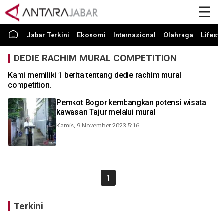
Jabar Terkini
Ekonomi
Internasional
Olahraga
Lifes
DEDIE RACHIM MURAL COMPETITION
Kami memiliki 1 berita tentang dedie rachim mural
competition.
Pemkot Bogor kembangkan potensi wisata
kawasan Tajur melalui mural
Kamis, 9 November 2023 5:16
1
Terkini