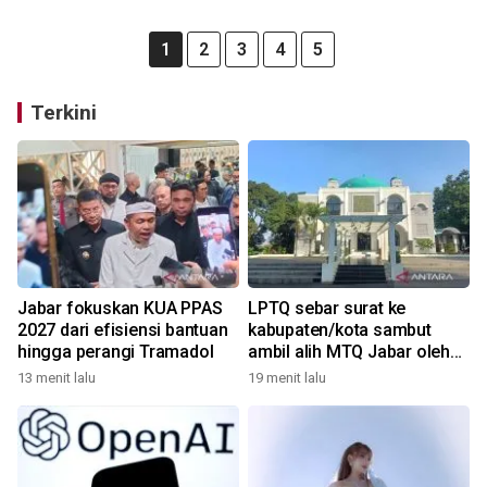
1
2
3
4
5
Terkini
Jabar fokuskan KUA PPAS
LPTQ sebar surat ke
2027 dari efisiensi bantuan
kabupaten/kota sambut
hingga perangi Tramadol
ambil alih MTQ Jabar oleh
Pemprov
13 menit lalu
19 menit lalu