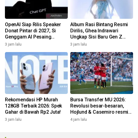
OpenAI Siap Rilis Speaker
Album Rasi Bintang Resmi
Donat Pintar di 2027, Si
Dirilis, Ghea Indrawari
Genggam AI Pesaing
Ungkap Sisi Baru Gen Z
Google & Amazon!
Lewat 9 Lagu!
3 jam lalu
3 jam lalu
Rekomendasi HP Murah
Bursa Transfer MU 2026:
128GB Terbaik 2026: Spek
Revolusi besar-besaran,
Gahar di Bawah Rp2 Juta!
Hojlund & Casemiro resmi
didepak!
3 jam lalu
4 jam lalu