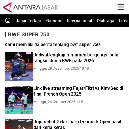
Jabar Terkini
Ekonomi
Internasional
Olahraga
Lifes
BWF SUPER 750
Kami memiliki 43 berita tentang bwf super 750.
Jadwal lengkap turnamen bergengsi bulu
tangkis dunia BWF pada 2026
Minggu, 28 Desember 2025 19:19
Link live streaming Fajar/Fikri vs Kim/Seo di
final French Open 2025
Minggu, 26 Oktober 2025 11:51
Jojo sebut Gelar juara Denmark Open hasil
dari kerja keras