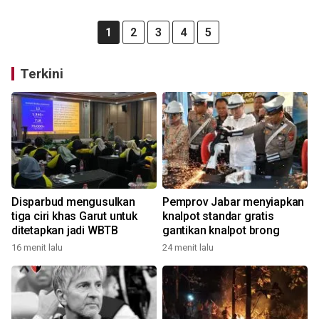
1
2
3
4
5
Terkini
Disparbud mengusulkan
Pemprov Jabar menyiapkan
tiga ciri khas Garut untuk
knalpot standar gratis
ditetapkan jadi WBTB
gantikan knalpot brong
16 menit lalu
24 menit lalu