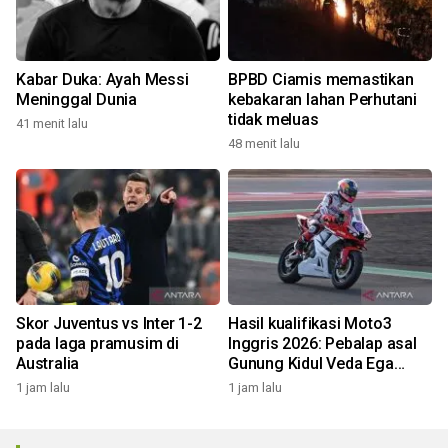
Kabar Duka: Ayah Messi
BPBD Ciamis memastikan
Meninggal Dunia
kebakaran lahan Perhutani
tidak meluas
41 menit lalu
48 menit lalu
Skor Juventus vs Inter 1-2
Hasil kualifikasi Moto3
pada laga pramusim di
Inggris 2026: Pebalap asal
Australia
Gunung Kidul Veda Ega
Pratama start ke-16
1 jam lalu
1 jam lalu