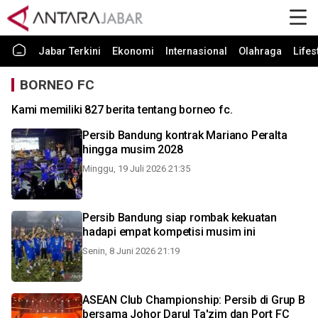
Jabar Terkini
Ekonomi
Internasional
Olahraga
Lifes
BORNEO FC
Kami memiliki 827 berita tentang borneo fc.
Persib Bandung kontrak Mariano Peralta
hingga musim 2028
Minggu, 19 Juli 2026 21:35
Persib Bandung siap rombak kekuatan
hadapi empat kompetisi musim ini
Senin, 8 Juni 2026 21:19
ASEAN Club Championship: Persib di Grup B
bersama Johor Darul Ta'zim dan Port FC