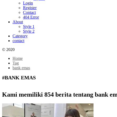
Login
Register
Contact
404 Error
About
Style 1
Style 2
Category
contact
© 2020
Home
Tag
bank emas
#BANK EMAS
Kami memiliki 854 berita tentang bank e