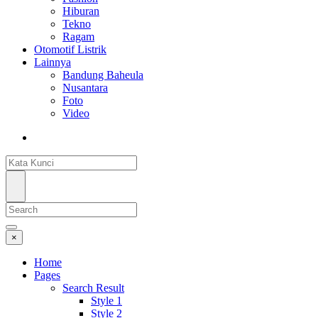
Hiburan
Tekno
Ragam
Otomotif Listrik
Lainnya
Bandung Baheula
Nusantara
Foto
Video
×
Home
Pages
Search Result
Style 1
Style 2