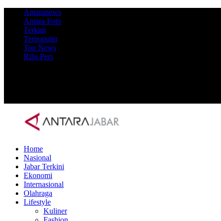
Antaranews
Antara Foto
Terkini
Terpopuler
Top News
Rilis Pers
Home
Nasional
Jabar Terkini
Ekonomi
Internasional
Olahraga
Lifestyle
Kuliner
Fashion