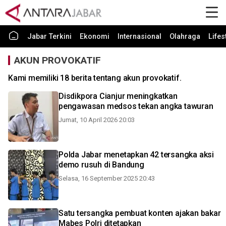
Jabar Terkini
Ekonomi
Internasional
Olahraga
Lifes
AKUN PROVOKATIF
Kami memiliki 18 berita tentang akun provokatif.
Disdikpora Cianjur meningkatkan
pengawasan medsos tekan angka tawuran
Jumat, 10 April 2026 20:03
Polda Jabar menetapkan 42 tersangka aksi
demo rusuh di Bandung
Selasa, 16 September 2025 20:43
Satu tersangka pembuat konten ajakan bakar
Mabes Polri ditetapkan