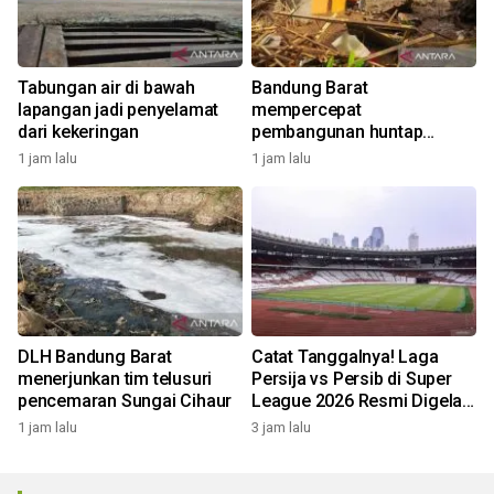
Tabungan air di bawah
Bandung Barat
lapangan jadi penyelamat
mempercepat
dari kekeringan
pembangunan huntap
korban longsor Cipongkor
1 jam lalu
1 jam lalu
DLH Bandung Barat
Catat Tanggalnya! Laga
menerjunkan tim telusuri
Persija vs Persib di Super
pencemaran Sungai Cihaur
League 2026 Resmi Digelar
di GBK
1 jam lalu
3 jam lalu