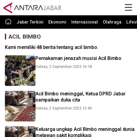
Jabar Terkini
Ekonomi
Internasional
Olahraga
Lifes
ACIL BIMBO
Kami memiliki 48 berita tentang acil bimbo.
Pemakaman jenazah musisi Acil Bimbo
Selasa, 2 September 2025 16:18
Acil Bimbo meninggal, Ketua DPRD Jabar
sampaikan duka cita
Selasa, 2 September 2025 12:40
Keluarga ungkap Acil Bimbo meninggal dunia
melawan sakit komplikasi