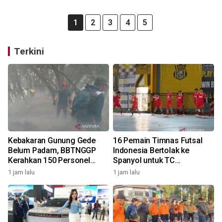
1
2
3
4
5
Terkini
Kebakaran Gunung Gede
16 Pemain Timnas Futsal
Belum Padam, BBTNGGP
Indonesia Bertolak ke
Kerahkan 150 Personel
Spanyol untuk TC
Tambahan
Komprehensif
1 jam lalu
1 jam lalu