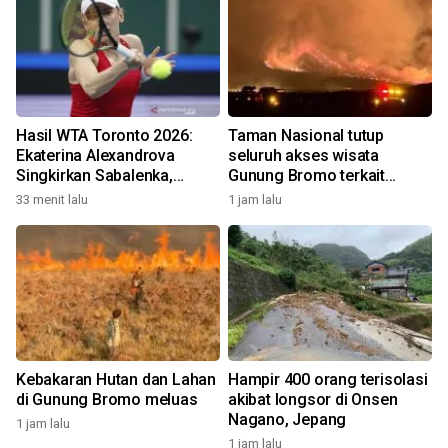
Hasil WTA Toronto 2026:
Taman Nasional tutup
Ekaterina Alexandrova
seluruh akses wisata
Singkirkan Sabalenka,
Gunung Bromo terkait
Swiatek Segel Tiket
kebakaran hutan dan lahan
33 menit lalu
1 jam lalu
Perempat Final
Kebakaran Hutan dan Lahan
Hampir 400 orang terisolasi
di Gunung Bromo meluas
akibat longsor di Onsen
Nagano, Jepang
1 jam lalu
1 jam lalu