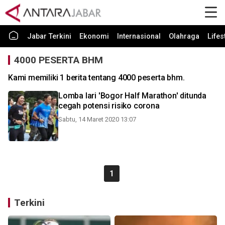
Jabar Terkini
Ekonomi
Internasional
Olahraga
Lifes
4000 PESERTA BHM
Kami memiliki 1 berita tentang 4000 peserta bhm.
Lomba lari 'Bogor Half Marathon' ditunda
cegah potensi risiko corona
Sabtu, 14 Maret 2020 13:07
1
Terkini