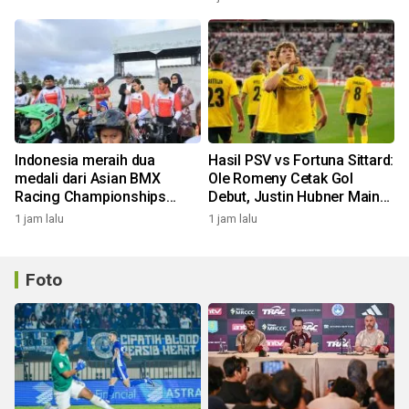
Indonesia meraih dua
Hasil PSV vs Fortuna Sittard:
medali dari Asian BMX
Ole Romeny Cetak Gol
Racing Championships
Debut, Justin Hubner Main
2026
Penuh!
1 jam lalu
1 jam lalu
Foto