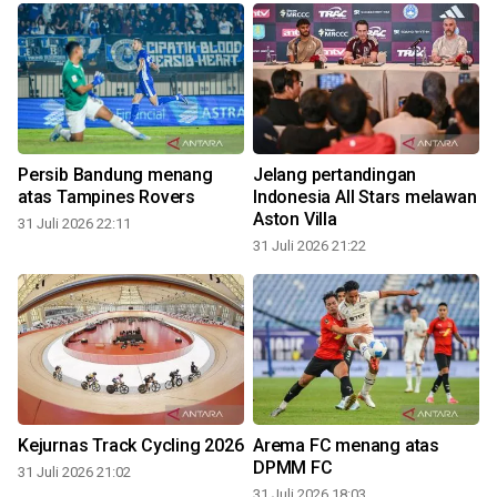
Persib Bandung menang
Jelang pertandingan
atas Tampines Rovers
Indonesia All Stars melawan
Aston Villa
31 Juli 2026 22:11
31 Juli 2026 21:22
3
Kejurnas Track Cycling 2026
Arema FC menang atas
DPMM FC
31 Juli 2026 21:02
31 Juli 2026 18:03